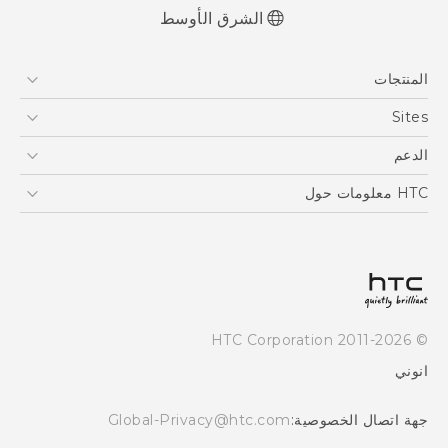
الشرق الأوسط
العربية - دليل البدء السريع
المنتجات
العربية - دليل المستخدم
Française - Guide de démarrage rapide
5G
Sites
Française - Mode d'emploi
أجهزة الهواتف الذكية
HTC Dev
الدعم
Quick start guide
EXODUS
User manual
HTC Research
الدعم
HTC معلومات حول
VIVE
ESG
Investor
سياسة الخصوصية
أمان المنتج
© 2011-2026 HTC Corporation
Careers
انوني
Security and Privacy Whitepaper
جهة اتصال الخصوصية:
Global-Privacy@htc.com