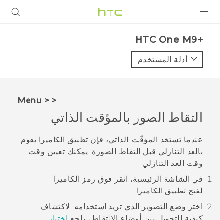
المنتجات
HTC One M9+‎
VIVE
أدلة المستخدم
G REIGNS
أجهزة الهواتف الذكية
< < Menu
VIVERSE
التقاط الصور بالمؤقت الذاتي
البرامج + التطبيقات
عندما تستخد المؤقّت-الذاتي، فإن تطبيق
الكاميرا
يقوم
بالعد التنازلي قبل التقاط الصورة. يمكنك تعيين وقت
الدعم
وقت العد التنازلي.
أجهزة HTC والملحقات
في الشاشة
الرئيسية
، انقر فوق رمز الكاميرا
لفتح تطبيق
الكاميرا
.
اختر وضع التصوير الذي تريد استخدامه.
لاكتشاف
كيفية التحويل بين أوضاع الالتقاط، راجع
اختيار