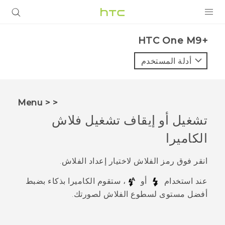
المنتجات
HTC One M9+‎
VIVE
أدلة المستخدم
G REIGNS
أجهزة الهواتف الذكية
< < Menu
VIVERSE
تشغيل أو إيقاف تشغيل فلاش
الكاميرا
البرامج + التطبيقات
الدعم
انقر فوق رمز الفلاش لاختيار إعداد الفلاش.
عند استخدام
أو
، ستقوم الكاميرا بذكاء بضبط
أجهزة HTC والملحقات
أفضل مستوى لسطوع الفلاش لصورتك.