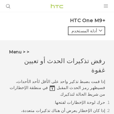
المنتجات
HTC One M9+‎
VIVE
أدلة المستخدم
G REIGNS
أجهزة الهواتف الذكية
< < Menu
VIVERSE
رفض تذكيرات الحدث أو تعيين
غفوة
البرامج + التطبيقات
الدعم
إذا قمت بضبط تذكير واحد على الأقل لأحد الأحداث،
فسيظهر رمز الحدث المقبل
في منطقة الإخطارات
أجهزة HTC والملحقات
من شريط الحالة لتذكيرك.
حرك لوحة الإخطارات لفتحها.
إذا كان الإخطار يعرض أن هناك تذكيرات متعددة،