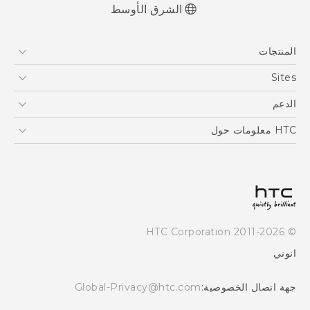
الشرق الأوسط
العربية - دليل البدء السريع
المنتجات
العربية - دليل المستخدم
Française - Guide de démarrage rapide
5G
Sites
Française - Mode d'emploi
أجهزة الهواتف الذكية
HTC Dev
الدعم
Quick start guide
EXODUS
User manual
HTC Research
الدعم
HTC معلومات حول
VIVE
ESG
Investor
سياسة الخصوصية
أمان المنتج
© 2011-2026 HTC Corporation
Careers
انوني
Security and Privacy Whitepaper
جهة اتصال الخصوصية:
Global-Privacy@htc.com