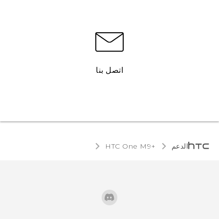
اتصل بنا
الدعم
HTC One M9+‎