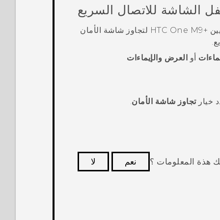
فل الشاشة للاتصال السريع
يين
+HTC One M9
لتجاوز شاشة الأمان
ع.
ماءات
أو
العرض والإيماءات
د خيار
تجاوز شاشة الأمان
.
ك هذة المعلومات ؟
نعم
لا
كثر فائدة.