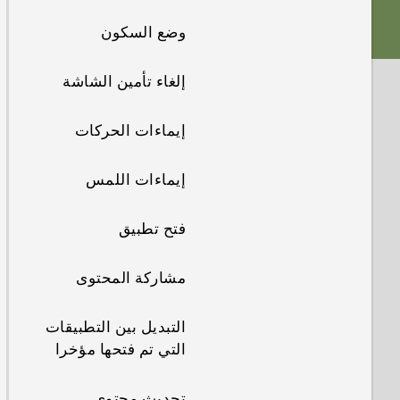
وضع السكون
شحن البطارية
إلغاء تأمين الشاشة
تشغيل الطاقة وإيقاف
تشغيلها
إيماءات الحركات
+HTC One M9
إيماءات اللمس
فتح تطبيق
مشاركة المحتوى
التبديل بين التطبيقات
التي تم فتحها مؤخرا
تحديث محتوى