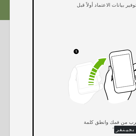
 بيانات الاعتماد أولاً قبل
قرب من فمك وانطق كلمة
بجينفر
"‍.