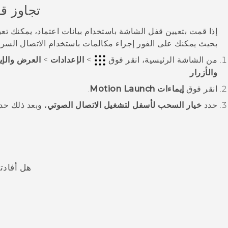
تجاوز ق
إذا قمت بتعيين قفل الشاشة باستخدام بيانات اعتماد، يمكنك تع
بحيث يمكنك على الفور إجراء مكالمات باستخدام الاتصال السري
من الشاشة
الرئيسية
، انقر فوق
>
الإعدادات
>
العرض والإي
والأزرار
.
انقر فوق
إيماءات Motion Launch
.
حدد
خيار السحب لأسفل لتشغيل الاتصال الصوتي
، وبعد ذلك حد
هل أفادت
شكرًا لك! تساعد ملاحظاتك الآخرين على تحديد المعلومات الأ