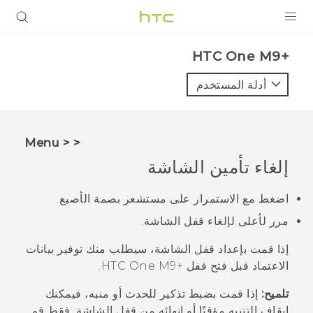
المنتجات
HTC One M9+‎
VIVE
أدلة المستخدم
G REIGNS
أجهزة الهواتف الذكية
< < Menu
VIVERSE
إلغاء تأمين الشاشة
البرامج + التطبيقات
اضغط مع الاستمرار على مستشعر بصمة الأصبع.
مرر لأعلى لإلغاء قفل الشاشة.
الدعم
إذا قمت بإعداد قفل الشاشة، سيطلب منك توفير بيانات
أجهزة HTC والملحقات
الاعتماد قبل فتح قفل
+HTC One M9
.
تلميح:
إذا قمت بضبط تذكير للحدث أو منبه، فيمكنك
إيقاف التنبيه مؤقتًا أو إنهائه من قفل الشاشة. فقط قم