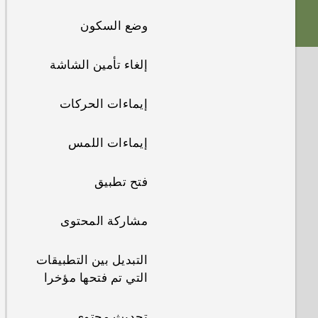
وضع السكون
شحن البطارية
إلغاء تأمين الشاشة
تشغيل الطاقة وإيقاف
تشغيلها
إيماءات الحركات
+HTC One M9
إيماءات اللمس
فتح تطبيق
مشاركة المحتوى
التبديل بين التطبيقات
التي تم فتحها مؤخرا
تحديث محتوى