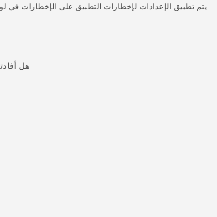
يتم تطبيق الإعدادات لإخطارات التطبيق على الإخطارات في ل
هل أفادت
شكرًا لك! تساعد ملاحظاتك الآخرين على تحديد المعلومات الأ