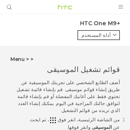
المنتجات
HTC One M9+‎
VIVE
أدلة المستخدم
G REIGNS
أجهزة الهواتف الذكية
< < Menu
VIVERSE
قوائم تشغيل الموسيقى
البرامج + التطبيقات
أضف الطابع الشخصي على تجربتك الموسيقية عن
طريق إنشاء قوائم موسيقى. قم بإنشاء قائمة تشغيل
الدعم
تحتوي فقط على أغانيك المفضلة أو قم بإنشاء قائمة
لتوافق حالتك المزاجية في اليوم. يمكنك إنشاء العدد
أجهزة HTC والملحقات
الذي تريده من قوائم التشغيل.
من الشاشة
الرئيسية
، انقر فوق
، ثم ابحث
عن
الموسيقى
وانقر فوقها.