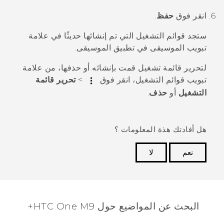
انقر فوق
حفظ
.
ستجد قوائم التشغيل التي تم إنشائها حديثًا في علامة
تبويب
الموسيقى
في تطبيق
الموسيقى
.
لتحرير قائمة تشغيل قمت بإنشائه أو حذفها، من علامة
تبويب
قوائم التشغيل
، انقر فوق
>
تحرير قائمة
التشغيل
أو
حذف
.
هل أفادتك هذة المعلومات ؟
نعم
لا
شكرًا لك! تساعد ملاحظاتك الآخرين على تحديد المعلومات
الأكثر فائدة.
البحث عن المواضيع حول HTC One M9+