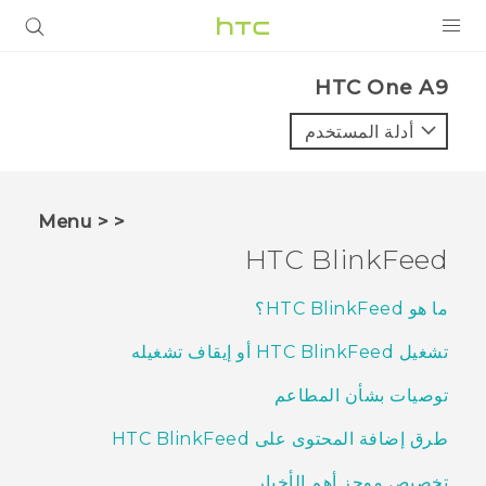
المنتجات
HTC One A9‎
VIVE
أدلة المستخدم
G REIGNS
أجهزة الهواتف الذكية
< < Menu
VIVERSE
HTC BlinkFeed
البرامج + التطبيقات
ما هو HTC BlinkFeed؟
الدعم
تشغيل HTC BlinkFeed أو إيقاف تشغيله
أجهزة HTC والملحقات
توصيات بشأن المطاعم
طرق إضافة المحتوى على HTC BlinkFeed
تخصيص موجز أهم الأخبار