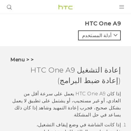
المنتجات
HTC One A9‎
VIVE
أدلة المستخدم
G REIGNS
أجهزة الهواتف الذكية
< < Menu
VIVERSE
إعادة التشغيل
HTC One A9
(إعادة ضبط البرامج)
البرامج + التطبيقات
الدعم
إذا كان
HTC One A9
يعمل على سرعة أقل من
العادي، أو غير مستجيب، أو يشتمل على تطبيق لا يعمل
أجهزة HTC والملحقات
بشكل صحيح، فجرب إعادة التمهيد وشاهد إذا كان ذلك
يساعد في حل المشكلة.
إذا كانت الشاشة في وضع إيقاف التشغيل،