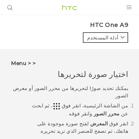
المنتجات
HTC One A9‎
VIVE
أدلة المستخدم
G REIGNS
أجهزة الهواتف الذكية
< < Menu
VIVERSE
اختيار صورة لتحريرها
البرامج + التطبيقات
يمكنك تحديد صورًا لتحريرها من
محرر الصور
أو
معرض
الصور
.
الدعم
من الشاشة
الرئيسية
، انقر فوق
، ثم ابحث
أجهزة HTC والملحقات
عن
محرر الصور
وانقر فوقه.
انقر فوق
المعرض
لفتح صورة موجودة على
هاتفك، ثم تصفح للعنصر الذي تريد تحريره.