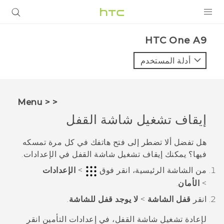
المنتجات
HTC One A9‎
VIVE
أدلة المستخدم
G REIGNS
أجهزة الهواتف الذكية
< < Menu
VIVERSE
إيقاف تشغيل شاشة القفل
البرامج + التطبيقات
هل تفضل ألا تضطر إلى فتح هاتفك في كل مرة تمسكه
فيها؟ يمكنك إيقاف تشغيل شاشة القفل في الإعدادات.
الدعم
من الشاشة
الرئيسية
، انقر فوق
>
الإعدادات
أجهزة HTC والملحقات
>
الأمان
.
انقر
قفل الشاشة
>
لا يوجد قفل للشاشة
.
لإعادة تشغيل شاشة القفل، في إعدادات
التأمين
انقر