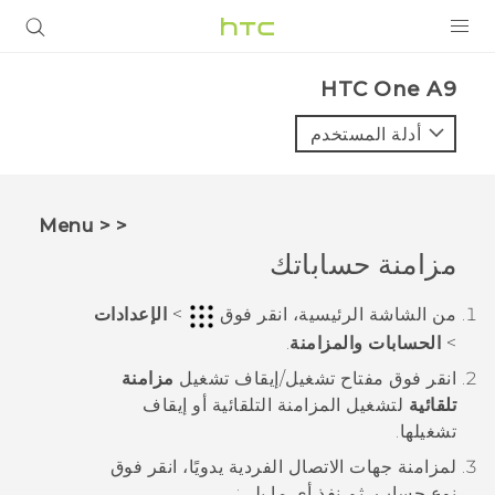
المنتجات
HTC One A9‎
VIVE
أدلة المستخدم
G REIGNS
أجهزة الهواتف الذكية
< < Menu
VIVERSE
مزامنة حساباتك
البرامج + التطبيقات
من الشاشة
الرئيسية
، انقر فوق
>
الإعدادات
>
الحسابات والمزامنة
.
الدعم
انقر فوق مفتاح
تشغيل/إيقاف تشغيل
مزامنة
أجهزة HTC والملحقات
تلقائية
لتشغيل المزامنة التلقائية أو إيقاف
تشغيلها.
لمزامنة جهات الاتصال الفردية يدويًا، انقر فوق
نوع حساب، ثم نفذ أي ما يلي: