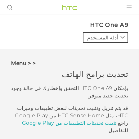
المنتجات
HTC One A9‎
VIVE
أدلة المستخدم
G REIGNS
أجهزة الهواتف الذكية
< < Menu
VIVERSE
تحديث برامج الهاتف
البرامج + التطبيقات
بإمكان
HTC One A9
التحقق وإخطارك في حالة وجود
تحديث جديد متوفر.
الدعم
قد يتم تنزيل وتثبيت تحديثات لبعض تطبيقات وميزات
أجهزة HTC والملحقات
HTC، مثل
Home من
HTC Sense
Google Play
.
راجع
تثبيت تحديثات التطبيقات من
Google Play
للتفاصيل.