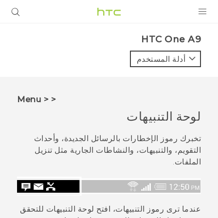
المنتجات
HTC One A9‎
VIVE
أدلة المستخدم
G REIGNS
أجهزة الهواتف الذكية
< < Menu
VIVERSE
لوحة التنبيهات
البرامج + التطبيقات
تخبرك رموز الإخطارات بالرسائل الجديدة، وأحداث
التقويم، والتنبيهات، والنشاطات الجارية مثل تنزيل
الدعم
الملفات.
أجهزة HTC والملحقات
عندما ترى رموز التنبيهات، افتح لوحة التنبيهات للتحقق