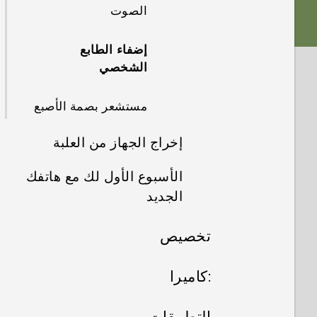
الصوت
إضفاء الطابع
الشخصي
مستشعر بصمة الأصبع
إخراج الجهاز من العلبة
الأسبوع الأول لك مع هاتفك
HTC One A9
الجديد
اللوحة الخلفية
تخصيص
الشاشة الرئيسية HTC
Sense
منافذ لأدراج البطاقات
نقل الهاتف وإعداده
:كاميرا
وضع السكون
بطاقة nano SIM
إضفاء الطابع الشخصي
الكاميرا
إعداد HTC One A9
التطبيقات