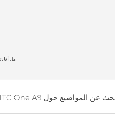
هل أفادت
شكرًا لك! تساعد ملاحظاتك الآخرين على تحديد المعلومات الأ
حث عن المواضيع حول HTC One A9