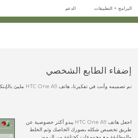
البرامج + التطبيقات
الدعم
أجهزة الهواتف الذكية
أجهزة HTC والملحقات
إضفاء الطابع الشخصي
تم تصميمه وأنت في تفكيرنا، هاتف
HTC One A9
مليئ بالإبتك
اجعل هاتف
HTC One A9
يبدو أكثر خصوصية عن
طريق تخصيص شكله بصورك الخاصك وثم الخلط
والمطابقة مع مجموعات كختلفة من الرموز