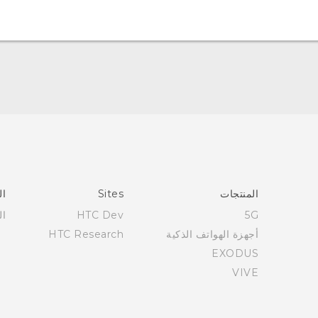
العربية - دليل البدء السريع
العربية - دليل المستخدم
العربية - دلیل السلامة والمعلومات التنظیمیة
Française - Guide de démarrage rapide
Française - Mode d'emploi
Française - Guide de sécurité et de réglementation
المنتجات
Sites
ال
English - Quick start guide
5G
HTC Dev
ال
English - User manual
أجهزة الهواتف الذكية
HTC Research
English - Safety and regulatory guide
EXODUS
VIVE