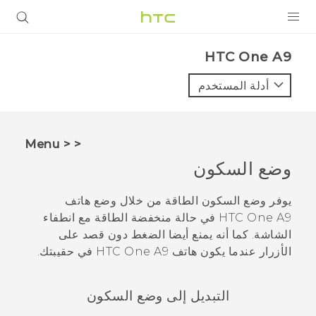
المنتجات
HTC One A9‎
VIVE
أدلة المستخدم
G REIGNS
أجهزة الهواتف الذكية
< < Menu
VIVERSE
وضع السكون
البرامج + التطبيقات
يوفر وضع السكون الطاقة من خلال وضع هاتف
HTC One A9
في حالة منخفضة الطاقة مع انطفاء
الدعم
الشاشة. كما أنه يمنع أيضا الضغط دون قصد على
الأزرار عندما يكون هاتف
HTC One A9
في حقيبتك.
أجهزة HTC والملحقات
التبديل إلى وضع السكون