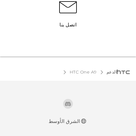
اتصل بنا
الدعم
HTC One A9‎
الشرق الأوسط
العربية - دليل البدء السريع