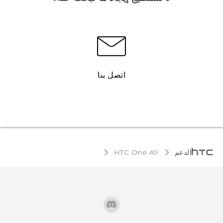
اتصل بنا
الدعم
HTC One A9‎