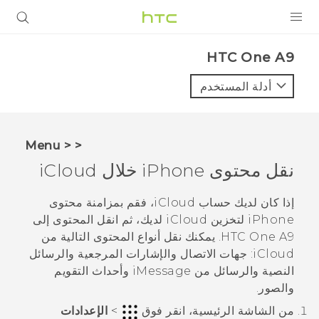
المنتجات
HTC One A9‎
VIVE
أدلة المستخدم
G REIGNS
أجهزة الهواتف الذكية
< < Menu
VIVERSE
نقل محتوى
iPhone
خلال
iCloud
البرامج + التطبيقات
إذا كان لديك حساب
iCloud
، فقم بمزامنة محتوى
iPhone
لتخزين
iCloud
لديك، ثم انقل المحتوى إلى
الدعم
HTC One A9
. يمكنك نقل أنواع المحتوى التالية من
iCloud
: جهات الاتصال والإشارات المرجعية والرسائل
أجهزة HTC والملحقات
النصية والرسائل من
iMessage
وأحداث التقويم
والصور.
من الشاشة
الرئيسية
، انقر فوق
>
الإعدادات