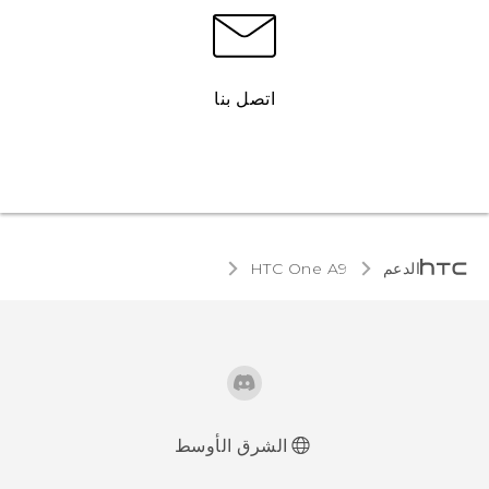
اتصل بنا
الدعم
HTC One A9‎
الشرق الأوسط
العربية - دليل البدء السريع