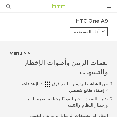
المنتجات
HTC One A9‎
VIVE
أدلة المستخدم
G REIGNS
أجهزة الهواتف الذكية
< < Menu
VIVERSE
نغمات الرنين وأصوات الإخطار
والتنبيهات
البرامج + التطبيقات
الدعم
من الشاشة
الرئيسية
، انقر فوق
>
الإعدادات
>
إضفاء طابع شخصي
.
أجهزة HTC والملحقات
ضمن
الصوت
، اختر أصواتًا مختلفة لنغمة الرنين
وإخطار النظام والتنبيه.
انتقل إلى تطبيقات
الرسائل
و
البريد
و
التقويم