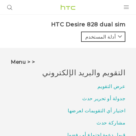
المنتجات
HTC Desire 828 dual sim‎
VIVE
أدلة المستخدم
G REIGNS
أجهزة الهواتف الذكية
< < Menu
VIVERSE
التقويم والبريد الإلكتروني
البرامج + التطبيقات
عرض التقويم
الدعم
جدولة أو تحرير حدث
أجهزة HTC والملحقات
اختيار أي التقويمات لعرضها
مشاركة حدث
قبول دعوة اجتماع أو رفضها