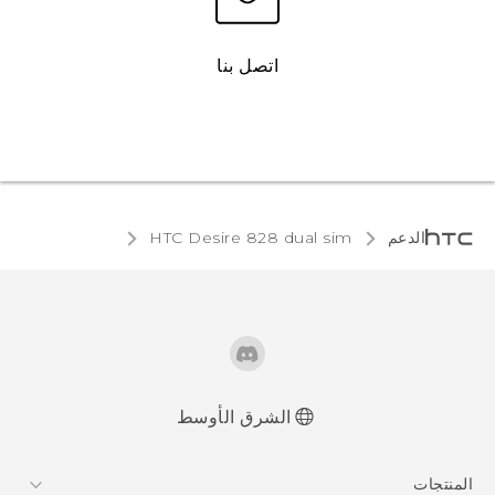
اتصل بنا
الدعم
HTC Desire 828 dual sim‎
الشرق الأوسط
العربية - دليل المستخدم
المنتجات
العربية - دلیل السلامة والمعلومات التنظیمیة