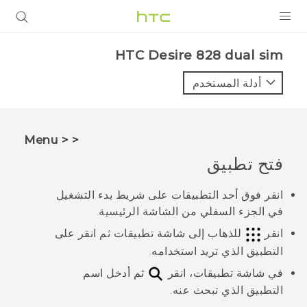
المنتجات
HTC Desire 828 dual sim‎
VIVE
أدلة المستخدم
G REIGNS
أجهزة الهواتف الذكية
< < Menu
VIVERSE
فتح تطبيق
البرامج + التطبيقات
انقر فوق أحد التطبيقات على شريط بدء التشغيل
في الجزء السفلي من الشاشة الرئيسية.
الدعم
انقر
للذهاب إلى شاشة
تطبيقات
ثم انقر على
أجهزة HTC والملحقات
التطبيق الذي تريد استخدامه.
في شاشة
تطبيقات
، انقر
ثم أدخل اسم
التطبيق الذي تبحث عنه.