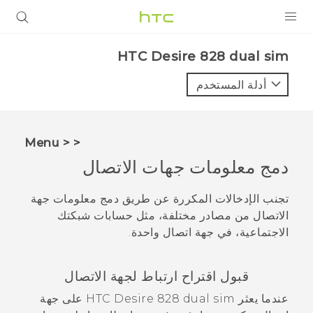
المنتجات
HTC Desire 828 dual sim‎
VIVE
أدلة المستخدم
G REIGNS
أجهزة الهواتف الذكية
< < Menu
VIVERSE
دمج معلومات جهات الاتصال
البرامج + التطبيقات
تجنب الإدخالات المكررة عن طريق دمج معلومات جهة
الاتصال من مصادر مختلفة، مثل حسابات شبكتك
الدعم
الاجتماعية، في جهة اتصال واحدة.
أجهزة HTC والملحقات
قبول اقتراح ارتباط لجهة الاتصال
عندما يعثر
HTC Desire 828 dual sim
على جهة