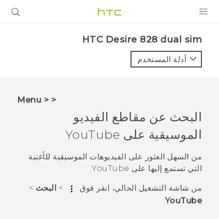
المنتجات
HTC Desire 828 dual sim‎
VIVE
أدلة المستخدم
G REIGNS
أجهزة الهواتف الذكية
< < Menu
VIVERSE
البحث عن مقاطع الفيديو
الموسيقية على
YouTube
البرامج + التطبيقات
الدعم
من السهل العثور على الفيديوهات الموسيقية للأغنية
التي تستمع إليها على
YouTube
.
أجهزة HTC والملحقات
من شاشة
التشغيل الحالي
، انقر فوق
>
البحث
>
.
YouTube