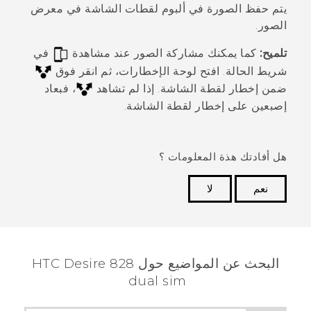
يتم حفظ الصورة في ألبوم
لقطات الشاشة
في
معرض
الصور
.
تلميح:
كما يمكنك مشاركة الصور عند مشاهدة
في
شريط الحالة. افتح لوحة الإخطارات، ثم انقر فوق
ضمن إخطار لقطة الشاشة. إذا لم تشاهد
، فبعاد
إصبعين على إخطار لقطة الشاشة.
هل أفادتك هذة المعلومات ؟
نعم
لا
شكرًا لك! تساعد ملاحظاتك الآخرين على تحديد المعلومات
الأكثر فائدة.
البحث عن المواضيع حول HTC Desire 828
dual sim