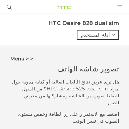
المنتجات
HTC Desire 828 dual sim‎
VIVE
أدلة المستخدم
G REIGNS
أجهزة الهواتف الذكية
< < Menu
VIVERSE
تصوير شاشة الهاتف
البرامج + التطبيقات
هل تريد عرض نتائج الألعاب العالية أو كتابة مدونة حول
مزايا
HTC Desire 828 dual sim
؟ من السهل
الدعم
التقاط صورة من الشاشة ومشاركتها من
معرض
الصور
.
أجهزة HTC والملحقات
اضغط مع الاستمرار على زر
الطاقة
و
خفض مستوى
الصوت
في نفس الوقت.