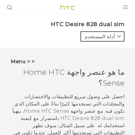
المنتجات
HTC Desire 828 dual sim‎
VIVE
أدلة المستخدم
G REIGNS
أجهزة الهواتف الذكية
< < Menu
VIVERSE
ما هو عنصر واجهة Home
HTC
Sense
؟
البرامج + التطبيقات
الدعم
احصل على وصول سريع للتطبيقات والاختصارات
والمجلدات التي تستخدمها كثيرًا بناءً على المكان الذي
أجهزة HTC والملحقات
تكون فيه. مع عنصر واجهة Home
HTC Sense
، يتهيأ
HTC Desire 828 dual sim
باستمرار مع كيفية
استخدامك له. على سبيل المثال، سوف تظهر
التطبيقات التي تستخدمها أكثر للعمل، عندما تكون في