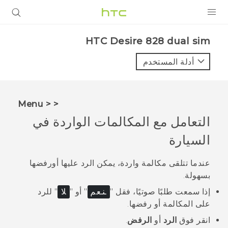
المنتجات
HTC Desire 828 dual sim‎
VIVE
أدلة المستخدم
G REIGNS
أجهزة الهواتف الذكية
< < Menu
VIVERSE
التعامل مع المكالمات الواردة في
السيارة
البرامج + التطبيقات
الدعم
عندما تتلقى مكالمة واردة، يمكن الرد عليها أورفضها
بسهولة.
أجهزة HTC والملحقات
إذا سمعت طلبًا صوتيًا، فقل "‍
نعم
"‍ أو "‍
لا
"‍ للرد
على المكالمة أو رفضها.
انقر فوق
الرد
أو
الرفض
.