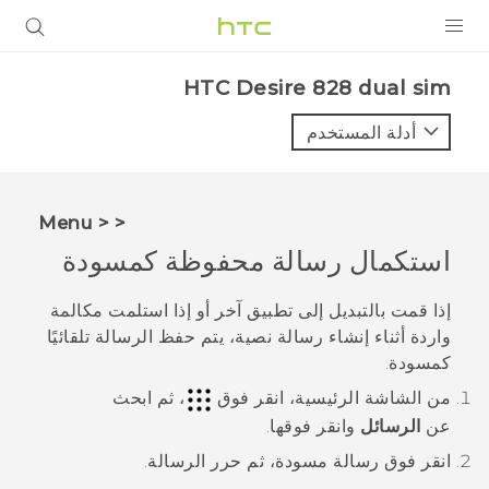
المنتجات
HTC Desire 828 dual sim‎
VIVE
أدلة المستخدم
G REIGNS
أجهزة الهواتف الذكية
< < Menu
VIVERSE
استكمال رسالة محفوظة كمسودة
البرامج + التطبيقات
إذا قمت بالتبديل إلى تطبيق آخر أو إذا استلمت مكالمة
واردة أثناء إنشاء رسالة نصية، يتم حفظ الرسالة تلقائيًا
الدعم
كمسودة.
أجهزة HTC والملحقات
من الشاشة
الرئيسية
، انقر فوق
، ثم ابحث
عن
الرسائل
وانقر فوقها.
انقر فوق رسالة مسودة، ثم حرر الرسالة.