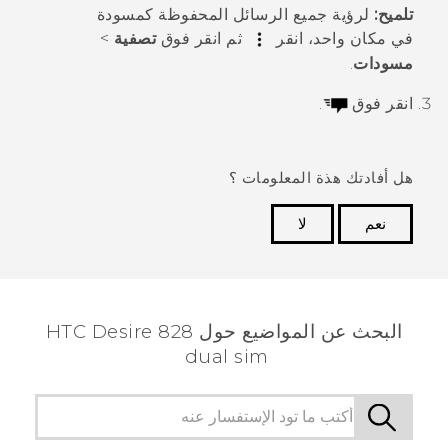
تلميح:
لرؤية جميع الرسائل المحفوظة كمسودة
في مكان واحد، انقر
ثم انقر فوق
تصفية
>
مسودات
.
انقر فوق
.
هل أفادتك هذة المعلومات ؟
نعم
لا
شكرًا لك! تساعد ملاحظاتك الآخرين على تحديد المعلومات
الأكثر فائدة.
البحث عن المواضيع حول HTC Desire 828
dual sim