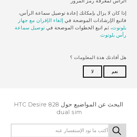
الرأس لمعرفة رمز المرور.
إذا كان لا يزال بإمكانك إعادة توصيل سماعة الرأس،
فاتبع الإرشادات الموضحة في
إلغاء الإقران مع جهاز
بلوتوث
، ثم اتبع الخطوات الموضحة في
توصيل سماعة
رأس
بلوتوث
.
هل أفادتك هذة المعلومات ؟
نعم
لا
شكرًا لك! تساعد ملاحظاتك الآخرين على تحديد المعلومات
الأكثر فائدة.
البحث عن المواضيع حول HTC Desire 828
dual sim