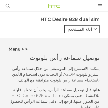
المنتجات
HTC Desire 828 dual sim‎
VIVE
أدلة المستخدم
G REIGNS
أجهزة الهواتف الذكية
< < Menu
VIVERSE
توصيل سماعة رأس
بلوتوث
البرامج + التطبيقات
يمكنك الاستماع إلى الموسيقى من خلال سماعة رأس
استريو
بلوتوث
A2DP أو التحدث دون استخدام الأيدي
الدعم
باستخدام سماعة رأس
بلوتوث
متوافقة مع الهاتف.
أجهزة HTC والملحقات
هام:
قبل توصيل سماعة الرأس، يجب أن تجعلها قابلة
للاكتشاف حتى يتمكن
HTC Desire 828 dual sim
من العثور عليها. ارجع إلى دليل سماعة الرأس للحصول
على تفاصيل.