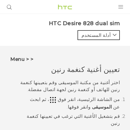
المنتجات
HTC Desire 828 dual sim‎
VIVE
أدلة المستخدم
G REIGNS
أجهزة الهواتف الذكية
< < Menu
VIVERSE
تعيين أغنية كنغمة رنين
البرامج + التطبيقات
اختر أغنية من مكتبة
الموسيقى
وقم بتعيينها كنغمة
رنين للهاتف أو كنغمة رنين لجهة اتصال مفضلة.
الدعم
من الشاشة
الرئيسية
، انقر فوق
، ثم ابحث
أجهزة HTC والملحقات
عن
الموسيقى
وانقر فوقها.
قم بتشغيل الأغنية التي ترغب في تعيينها كنغمة
رنين.