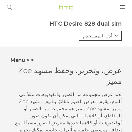
المنتجات
HTC Desire 828 dual sim‎
VIVE
أدلة المستخدم
G REIGNS
أجهزة الهواتف الذكية
< < Menu
VIVERSE
عرض، وتحرير، وحفظ مشهد
Zoe
مميز
البرامج + التطبيقات
الدعم
عند عرض مجموعة من الصور والفيديوهات مثلاً في
ألبوم، يقوم
معرض الصور
تلقائيًا بتأليف مشهد
Zoe
أجهزة HTC والملحقات
مميز. مشهد
Zoe
مميز هو مجموعة من الصور أو
المقاطع، أو كلاهما—التي يمكن أن تكون صور
أوفيديوهات أو كلاهما حددها
معرض الصور
مسبقًا، مع
إضافة موسيقى خلفية وتأثيرات خاصة. يمكنك تحرير