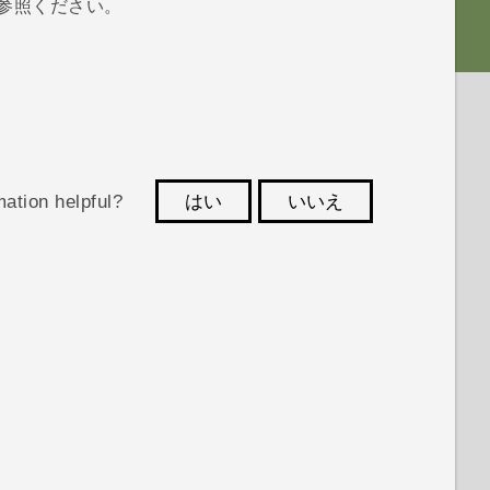
参照ください。
mation helpful?
はい
いいえ
ただければ、お役立ち情報の提供を改善して
まいります。