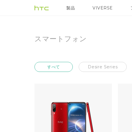
Smartphones
製品
VIVERSE
VIVE
VIVE Eagle
|
スマートフォン
HTC
日
すべて
Desire Series
本