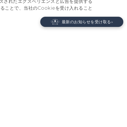
ズされたエクスペリエンスと広告を提供する
理することで、当社のCookieを受け入れること
最新のお知らせを受け取る»
HTCについて
ター
ESG
製品のセキュリティ
プライバシー ポリシー
プレスリリース
採用情報