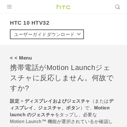
製品
HTC 10 HTV32‎
VIVE
ユーザーガイドダウンロード
VIVE Eagle
VIVERSE
< < Menu
携帯電話が
Motion Launch
ジェ
アプリ
スチャに反応しません。何故で
サポート
すか?
Login
設定
>
ディスプレイおよびジェスチャ
（または
デ
ィスプレイ、ジェスチャ、ボタン
）で、
Motion
launch のジェスチャ
をタップし、必要な
Motion Launch™
機能が選択されているか確認し