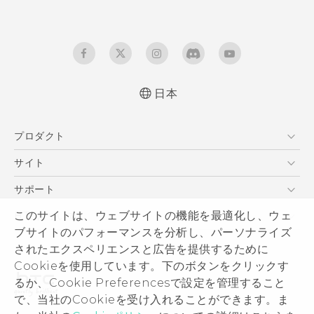
日本
よくあるご質問、取説説明書ダウンロードなどの
プロダクト
情報をご確認いただけます
更新情報2018/05/17
スマートフォン
サイト
VIVE
HTC Dev
サポート
HTC Research
サポートセンター
このサイトは、ウェブサイトの機能を最適化し、ウェ
HTCについて
ブサイトのパフォーマンスを分析し、パーソナライズ
発送状況
ESG
されたエクスペリエンスと広告を提供するために
サポート
製品のセキュリティ
Cookieを使用しています。下のボタンをクリックす
保証規定
るか、Cookie Preferencesで設定を管理すること
プライバシー ポリシー
で、当社のCookieを受け入れることができます。ま
プレスリリース