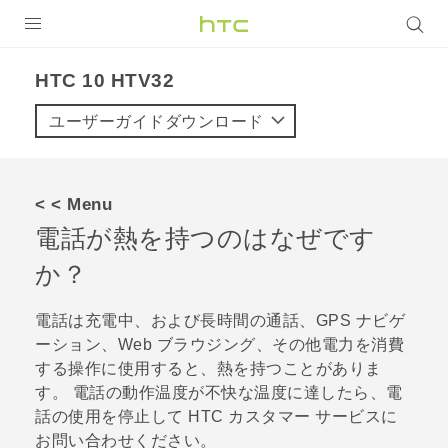
製品
HTC 10 HTV32‎
VIVE
ユーザーガイドダウンロード
VIVE Eagle
VIVERSE
< < Menu
電話が熱を持つのはなぜです
アプリ
か？
サポート
電話は充電中、および長時間の通話、GPS ナビゲ
Login
ーション、Web ブラウジング、その他電力を消費
する操作に使用すると、熱を持つことがありま
す。 電話の動作温度が不快な温度に達したら、電
話の使用を停止して HTC カスタマー サービスに
お問い合わせください。