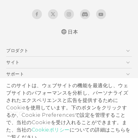
日本
よくあるご質問、取説説明書ダウンロードなどの
プロダクト
情報をご確認いただけます
更新情報2018/05/17
スマートフォン
サイト
VIVE
HTC Dev
サポート
HTC Research
サポートセンター
このサイトは、ウェブサイトの機能を最適化し、ウェ
HTCについて
ブサイトのパフォーマンスを分析し、パーソナライズ
発送状況
ESG
されたエクスペリエンスと広告を提供するために
サポート
製品のセキュリティ
Cookieを使用しています。下のボタンをクリックす
保証規定
るか、Cookie Preferencesで設定を管理すること
プライバシー ポリシー
で、当社のCookieを受け入れることができます。ま
プレスリリース
た、当社の
Cookieポリシー
についての詳細はこちらを
© 2011-2026 HTC Corporation
採用情報
ご覧ください。.