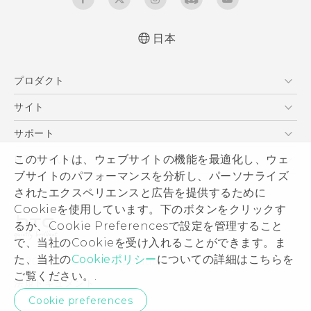
日本
よくあるご質問、取説説明書ダウンロードなどの
プロダクト
情報をご確認いただけます
更新情報2018/05/17
スマートフォン
サイト
VIVE
HTC Dev
サポート
HTC Research
サポートセンター
このサイトは、ウェブサイトの機能を最適化し、ウェ
HTCについて
ブサイトのパフォーマンスを分析し、パーソナライズ
発送状況
ESG
されたエクスペリエンスと広告を提供するために
サポート
製品のセキュリティ
Cookieを使用しています。下のボタンをクリックす
保証規定
るか、Cookie Preferencesで設定を管理すること
プライバシー ポリシー
で、当社のCookieを受け入れることができます。ま
プレスリリース
た、当社の
Cookieポリシー
についての詳細はこちらを
© 2011-2026 HTC Corporation
採用情報
ご覧ください。.
法規ドキュメント
Security and Privacy Whitepaper
Cookie preferences