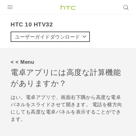
製品
HTC 10 HTV32‎
VIVE
ユーザーガイドダウンロード
VIVE Eagle
VIVERSE
< < Menu
電卓
アプリには高度な計算機能
アプリ
がありますか？
サポート
はい。
電卓
アプリで、画面右下隅から高度な電卓
Login
パネルをスライドさせて開きます。 電話を横方向
にしても高度な電卓パネルを表示することができ
ます。