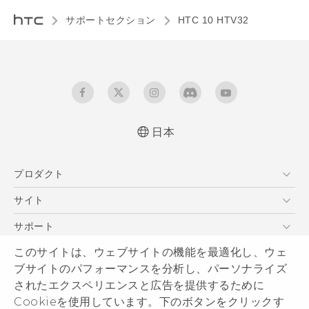
サポートセクション
HTC 10 HTV32‎
日本
よくあるご質問、取説説明書ダウンロードなどの
プロダクト
情報をご確認いただけます
更新情報2018/05/17
スマートフォン
サイト
VIVE
HTC Dev
サポート
HTC Research
サポートセンター
このサイトは、ウェブサイトの機能を最適化し、ウェ
HTCについて
ブサイトのパフォーマンスを分析し、パーソナライズ
発送状況
ESG
されたエクスペリエンスと広告を提供するために
サポート
製品のセキュリティ
Cookieを使用しています。下のボタンをクリックす