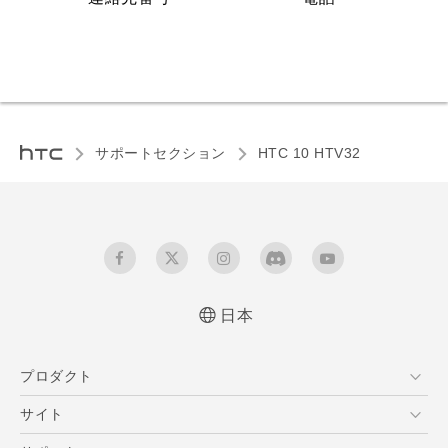
サポートセクション
HTC 10 HTV32‎
日本
よくあるご質問、取説説明書ダウンロードなどの
プロダクト
情報をご確認いただけます
更新情報2018/05/17
スマートフォン
サイト
VIVE