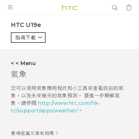
產品
HTC U19e‎
VIVE
指南下載
智能手機
G REIGNS
< < Menu
配件
氣象
VIVERSE
您可以使用
氣象
應用程式和小工具來查看目前的氣
象，以及未來幾天的氣象預測。 要進一步瞭解
氣
應用程式
象
，請參閱
http://www.htc.com/hk-
tc/support/apps/weather/
。
支援服務
登入
覺得這篇文章有用嗎？