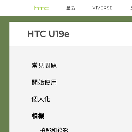
產品
VIVERSE
VIVE
智能手機
HTC U19e‎
常見問題
電源與充電
開始使用
安全性
手機上的各種便利功能
手機無法開機時該怎麼做？
個人化
儲存空間
打開包裝與設定
忘記了螢幕鎖定密碼、PIN 碼
如何使用硬體按鍵重新啟動手
主畫面配置與字型
AI 相機
相機
或圖形該怎麼辦？
機？
備份與傳輸
熟悉新手機的功能
如何將檔案與資料夾複製或移到
小工具與捷徑
HTC U19e‍ 概觀
遊戲助理
拍照和錄影
新增或移除小工具面板