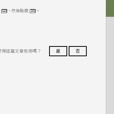
。
選
，然後點選
。
覺得這篇文章有用嗎？
是
否
謝謝您！