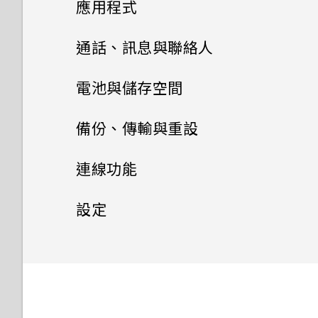
BoomSound
應用程式
如何將電信業者的存取點名稱新
應用程式正在背景中執行的通
如何無法在 Google Play
使用雙網路管理員管理 nano
增至手機？
知？
如何拍出更棒相片的小提示
Music 中播放 WMA 音樂檔？
通知
SIM 卡
Google 相簿
通話、訊息與聯絡人
自拍
選取、複製及貼上文字
安裝及移除應用程式
手機通話功能
Google 相簿功能介紹
電池與儲存空間
拍攝影片
使用應用程式
輸入文字
簡訊與多媒體簡訊
從 Google Play 商店取得應用
檢視相片及影片
電池
使用智慧搜尋撥號
備份、傳輸與重設
程式
HTC 和其他應用程式
使用 HDR 強化
聯絡人
存取應用程式
中文輸入
儲存空間
關於訊息應用程式
編輯相片
撥打分機號碼
傳輸
延長電池使用時間的提示
連線功能
從網路下載應用程式
Boost+
用散景模式拍攝相片
排列應用程式
聯絡人清單
傳送簡訊 (SMS)
備份與重設
釋放儲存空間
美化 RAW 相片
隱藏手機號碼
使用省電模式
網際網路連線
從舊手機取得內容的方法
設定
解除安裝應用程式
HTC BlinkFeed
在相片中加入動態貼圖
應用程式捷徑
新增新的聯絡人
傳送多媒體訊息 (MMS)
儲存空間類型
無線分享
備份 HTC U19e‍
剪輯影片
快速撥號
顯示電池百分比
從 Android 手機傳輸內容
安全性
開啟或關閉數據連線
HTC 主題
切換最近使用的應用程式
編輯聯絡人的資訊
傳送群組訊息 (SMS)
我該將記憶卡當作可移除式或內
重設網路設定
一般設定
變更慢動作影片的播放速度
開啟或關閉藍牙
撥打訊息、電子郵件或日曆活動
查看電池用量
取得聯絡人及其他內容的其他方
管理數據使用量
設定螢幕鎖定
部儲存空間使用呢？
中的電話號碼
法
郵件
同時使用兩個應用程式
聯繫聯絡人
回覆訊息
重設 HTC U19e‍ (硬重設)
連接藍牙耳機