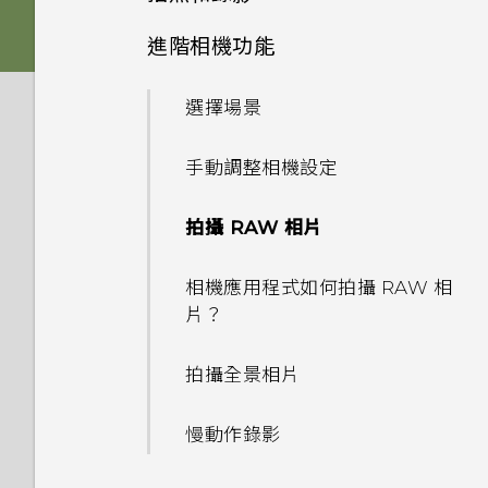
記憶卡？
如何使用Find My Device尋找
通話與 SIM 卡
如果手機不斷重新啟動或無法開
更新
如何備份相片及影片？
手機或清除手機資料？
擷取手機畫面
機進入主畫面，該怎麼辦？
插入 nano SIM 卡和
進階相機功能
啟動列
生物辨識帶來的便利性
變更主畫面
HTC 相機
如何檢視 USB 隨身碟內的檔案
應用程式
microSD 卡
娛樂
我能將 Micro SIM 卡剪小為
如何在手機與電腦之間複製檔
與資料夾？
軟體與應用程式更新
何謂智慧鎖及如何使用？
HTC Sense 主畫面
手機無法充電時該怎麼做？
Nano SIM 卡以裝入 HTC 裝置
新增主畫面小工具
選擇場景
HTC U19e‍ 的 Android 9.0
案？
設定主畫面桌布
選擇拍攝模式
系統效能
為何說出「OK Google」無法
為電池充電
內嗎？
設定遊戲助理
安裝軟體更新
為何手機設定螢幕鎖密碼後仍不
開啟或關閉睡眠模式
啟動 Google Assistant？
為何電池電力消耗如此快速？
新增主畫面捷徑
手動調整相機設定
無線與網路
變更預設字型大小
縮放
會鎖住？
為何手機反應緩慢且靜止不動？
切換手機開關
如何在未通話時讓電話撥號列出
使用遊戲助理
安裝應用程式更新
鎖定螢幕
為何手機上的應用程式會當機並
我的聯絡人及其個人檔案圖片而
如何節省電池電力？
設定與其他
分類小工具面板和啟動列上的應
拍攝 RAW 相片
手機能在找不到 Wi-Fi 或訊號
快速調整相片曝光
為何重新開啟或開啟手機時出現
為何手機會自動關機？
強制關閉？
不是通話記錄？
初次設定手機
用程式
鎖定或解鎖按鍵列
太弱時自動切換至行動網路嗎？
從 Google Play 商店安裝應用
要求我輸入密碼以解密手機？
觸控手勢
如何找出手機的 IMEI/MEID 和
相機應用程式如何拍攝 RAW 相
程式更新
拍攝相片
手機異常過熱或溫度過高時該怎
如何知道我是否安裝了惡意的第
新增社交網路、電子郵件帳號等
移動主畫面項目
序號？
片？
管理在遊戲或應用程式中時的通
如何將手機的網際網路連線分享
麼辦？
三方應用程式？
認識手機設定
知
給其他裝置使用？
場景偵測
鎖定和解鎖 HTC U19e‍ 的方式
移除主畫面項目
如何啟用或停用裝置管理員應用
拍攝全景相片
如何重新啟動手機以進入安全模
如何設定預設的簡訊應用程式？
使用快速設定
程式？
錄製螢幕畫面
我透過藍牙傳送了一些檔案到電
拍攝連續的相片
式？
選擇要用於數據連線的 nano
慢動作錄影
腦。檔案存到哪裡去了？
如何啟用開發人員選項？
重新啟動 HTC U19e‍ (軟體重
SIM 卡
適用於喇叭的 HTC
使用自拍計時器拍照
如何從通知面板中移除顯示特定
設)