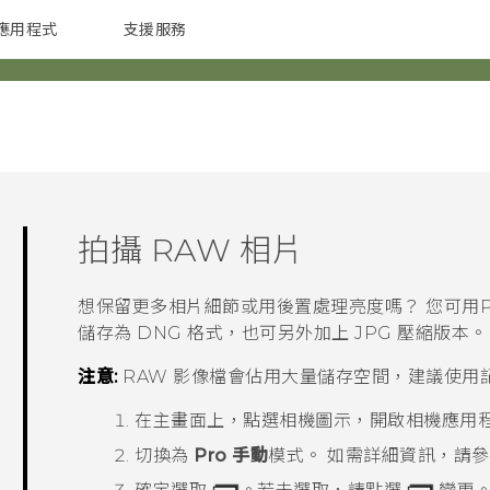
應用程式
支援服務
G REIGNS
配件
拍攝 RAW 相片
想保留更多相片細節或用後置處理亮度嗎？ 您可用
儲存為 DNG 格式，也可另外加上 JPG 壓縮版本。
注意:
RAW 影像檔會佔用大量儲存空間，建議使用
在
主畫面
上，點選相機圖示，開啟
相機
應用
切換為
Pro 手動
模式。
如需詳細資訊，請參