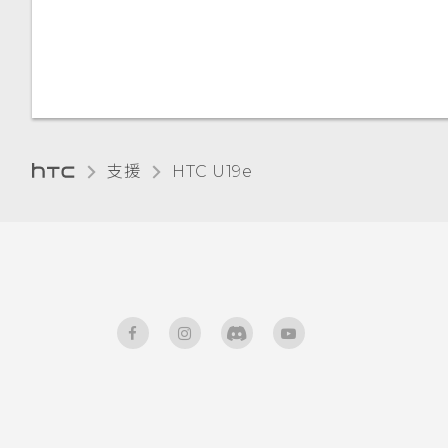
調整顯示大小
觸控音效和震動
變更顯示語言
支援
HTC U19e‎
旅行模式