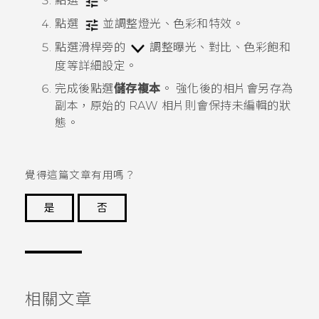
點選
。
點選
並調整燈光、色彩和特效。
點選滑桿旁的
調整曝光、對比、色彩飽和
度等詳細設定。
完成後點選
儲存複本
。
強化後的相片會另存為
副本，原始的 RAW 相片則會保持未編輯的狀
態。
覺得這篇文章有用嗎？
是
否
謝謝您！
相關文章