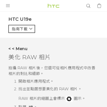
產品
HTC U19e‎
VIVE
指南下載
智能手機
G REIGNS
< < Menu
配件
美化 RAW 相片
VIVERSE
拍攝 RAW 相片後，您還可從
相片
應用程式中改善
相片的對比和細節。
應用程式
開啟
相片
應用程式。
支援服務
找出並點選想要美化的 RAW 相片。
登入
RAW 相片的縮圖上會標示
圖示。