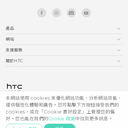
產品
5G
網站
快速入門手冊
智能手機
使用手冊
HTC Dev
支援服務
區塊鍊手機
HTC Research
服務中心
關於HTC
配件
產品有限保固說明
ESG
VIVE
公告欄
投資人
私隱政策
產品安全
本網站使用 cookies 來優化網站功能、分析網站效能、
© 2011-2026 HTC Corporation
提供個性化體驗和廣告。您可點擊下方按鈕接受我們的
加入HTC
cookies，或在「Cookie 喜好設定」上管理您的偏
HTC 法律文件
Security and Privacy Whitepaper
好。您也能在我們的
Cookie 政策
中找到更多訊息。
隱私聯絡:
Global-Privacy@htc.com