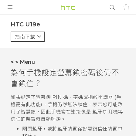
產品
HTC U19e‎
VIVE
指南下載
智能手機
G REIGNS
< < Menu
配件
為何手機設定螢幕鎖密碼後仍不
VIVERSE
會鎖住？
應用程式
如果設定了螢幕鎖 PIN 碼、密碼或指紋辨識器 (手
機需有此功能)，手機仍然無法鎖住，表示您可能啟
支援服務
用了智慧鎖，因此手機會在連接像是
藍牙®
耳機等
信任的裝置時自動解鎖。
登入
關閉
藍牙
，或將
藍牙
裝置從智慧鎖信任裝置中