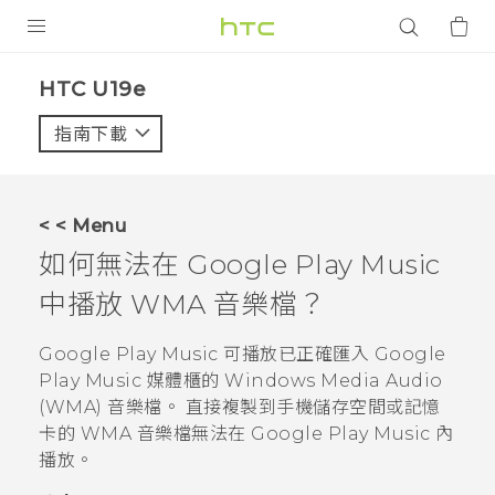
產品
HTC U19e‎
VIVE
指南下載
智能手機
G REIGNS
< < Menu
配件
如何無法在
Google Play Music
VIVERSE
中播放 WMA 音樂檔？
應用程式
Google Play Music
可播放已正確匯入
Google
Play Music
媒體櫃的 Windows Media Audio
支援服務
(WMA) 音樂檔。 直接複製到手機儲存空間或記憶
卡的 WMA 音樂檔無法在
Google Play Music
內
登入
播放。