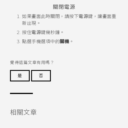
關閉電源
如果畫面此時關閉，請按下
電源
鍵，讓畫面重
新出現。
按住
電源
鍵幾秒鐘。
點選手機選項中的
關機
。
覺得這篇文章有用嗎？
是
否
謝謝您！
相關文章