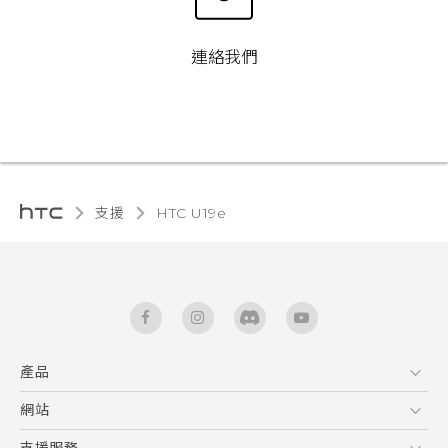
連絡我們
支援
HTC U19e‎
產品
5G
網站
快速入門手冊
智能手機
使用手冊
HTC Dev
支援服務