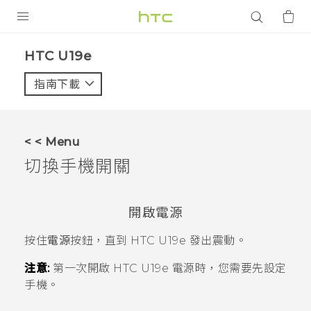
產品
HTC U19e‎
VIVE
指南下載
智能手機
G REIGNS
< < Menu
配件
切換手機開關
VIVERSE
開啟電源
應用程式
按住
電源
按鈕，直到
HTC U19e‍
發出震動。
支援服務
注意:
第一次開啟
HTC U19e‍
電源時，您需要先設定
登入
手機。