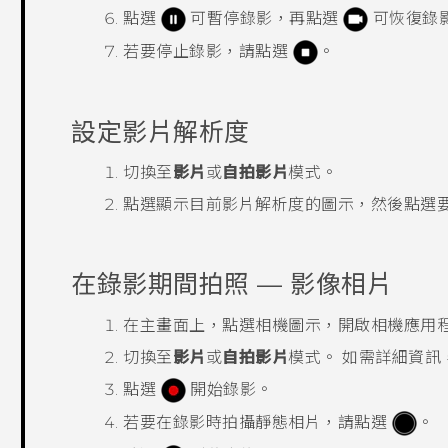
點選
可暫停錄影，再點選
可恢復錄
若要停止錄影，請點選
。
設定影片解析度
切換至
影片
或
自拍影片
模式。
點選顯示目前影片解析度的圖示，然後點選
在錄影期間拍照 —
影像相片
在
主畫面
上，點選相機圖示，開啟
相機
應用
切換至
影片
或
自拍影片
模式。
如需詳細資訊
點選
開始錄影。
若要在錄影時拍攝靜態相片，請點選
。