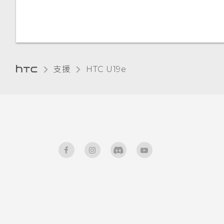
調整顯示大小
觸控音效和震動
變更顯示語言
支援
HTC U19e‎
旅行模式