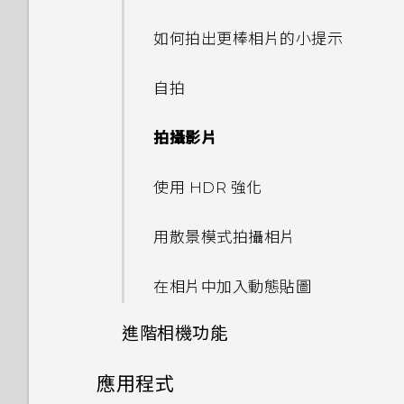
BoomSound
如何將電信業者的存取點名稱新
應用程式正在背景中執行的通
如何無法在 Google Play
使用雙網路管理員管理 nano
增至手機？
知？
如何拍出更棒相片的小提示
Music 中播放 WMA 音樂檔？
通知
SIM 卡
自拍
選取、複製及貼上文字
拍攝影片
輸入文字
使用 HDR 強化
中文輸入
用散景模式拍攝相片
在相片中加入動態貼圖
進階相機功能
應用程式
選擇場景