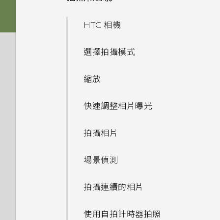
記憶卡？
如何使用Find My Device尋找
通話與 SIM 卡
如果手機不斷重新啟動或無法開
更新
如何備份相片及影片？
手機或清除手機資料？
擷取手機畫面
機進入主畫面，該怎麼辦？
插入 nano SIM 卡和
啟動列
生物辨識帶來的便利性
變更主畫面
HTC 相機
如何檢視 USB 隨身碟內的檔案
應用程式
microSD 卡
娛樂
我能將 Micro SIM 卡剪小為
如何在手機與電腦之間複製檔
與資料夾？
軟體與應用程式更新
何謂智慧鎖及如何使用？
HTC Sense 主畫面
手機無法充電時該怎麼做？
Nano SIM 卡以裝入 HTC 裝置
新增主畫面小工具
HTC U19e‍ 的 Android 9.0
案？
設定主畫面桌布
選擇拍攝模式
系統效能
為何說出「OK Google」無法
為電池充電
內嗎？
設定遊戲助理
安裝軟體更新
為何手機設定螢幕鎖密碼後仍不
開啟或關閉睡眠模式
啟動 Google Assistant？
為何電池電力消耗如此快速？
新增主畫面捷徑
無線與網路
變更預設字型大小
縮放
會鎖住？
為何手機反應緩慢且靜止不動？
切換手機開關
如何在未通話時讓電話撥號列出
使用遊戲助理
安裝應用程式更新
鎖定螢幕
為何手機上的應用程式會當機並
我的聯絡人及其個人檔案圖片而
如何節省電池電力？
設定與其他
分類小工具面板和啟動列上的應
手機能在找不到 Wi-Fi 或訊號
快速調整相片曝光
為何重新開啟或開啟手機時出現
為何手機會自動關機？
強制關閉？
不是通話記錄？
初次設定手機
用程式
鎖定或解鎖按鍵列
太弱時自動切換至行動網路嗎？
從 Google Play 商店安裝應用
要求我輸入密碼以解密手機？
觸控手勢
如何找出手機的 IMEI/MEID 和
程式更新
拍攝相片
手機異常過熱或溫度過高時該怎
如何知道我是否安裝了惡意的第
新增社交網路、電子郵件帳號等
移動主畫面項目
序號？
管理在遊戲或應用程式中時的通
如何將手機的網際網路連線分享
麼辦？
三方應用程式？
認識手機設定
知
給其他裝置使用？
場景偵測
鎖定和解鎖 HTC U19e‍ 的方式
移除主畫面項目
如何啟用或停用裝置管理員應用
如何重新啟動手機以進入安全模
如何設定預設的簡訊應用程式？
使用快速設定
程式？
錄製螢幕畫面
我透過藍牙傳送了一些檔案到電
拍攝連續的相片
式？
選擇要用於數據連線的 nano
腦。檔案存到哪裡去了？
如何啟用開發人員選項？
重新啟動 HTC U19e‍ (軟體重
SIM 卡
適用於喇叭的 HTC
使用自拍計時器拍照
如何從通知面板中移除顯示特定
設)