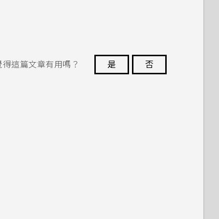
覺得這篇文章有用嗎？
是
否
謝謝您！