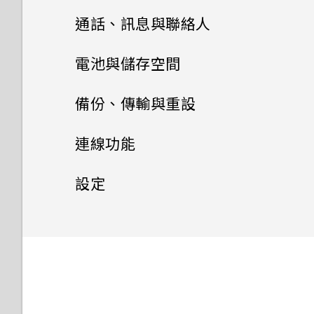
Google 相簿
通話、訊息與聯絡人
手動調整相機設定
安裝及移除應用程式
手機通話功能
Google 相簿功能介紹
拍攝 RAW 相片
電池與儲存空間
使用應用程式
簡訊與多媒體簡訊
從 Google Play 商店取得應用
檢視相片及影片
電池
使用智慧搜尋撥號
相機應用程式如何拍攝 RAW 相
備份、傳輸與重設
程式
片？
HTC 和其他應用程式
聯絡人
存取應用程式
儲存空間
關於訊息應用程式
編輯相片
撥打分機號碼
傳輸
延長電池使用時間的提示
連線功能
從網路下載應用程式
拍攝全景相片
Boost+
排列應用程式
聯絡人清單
傳送簡訊 (SMS)
備份與重設
釋放儲存空間
美化 RAW 相片
隱藏手機號碼
使用省電模式
網際網路連線
從舊手機取得內容的方法
設定
解除安裝應用程式
慢動作錄影
HTC BlinkFeed
應用程式捷徑
新增新的聯絡人
傳送多媒體訊息 (MMS)
儲存空間類型
無線分享
備份 HTC U19e‍
剪輯影片
快速撥號
顯示電池百分比
從 Android 手機傳輸內容
安全性
開啟或關閉數據連線
HTC 主題
切換最近使用的應用程式
編輯聯絡人的資訊
傳送群組訊息 (SMS)
我該將記憶卡當作可移除式或內
重設網路設定
一般設定
變更慢動作影片的播放速度
開啟或關閉藍牙
撥打訊息、電子郵件或日曆活動
查看電池用量
取得聯絡人及其他內容的其他方
管理數據使用量
設定螢幕鎖定
部儲存空間使用呢？
中的電話號碼
法
郵件
同時使用兩個應用程式
聯繫聯絡人
回覆訊息
重設 HTC U19e‍ (硬重設)
連接藍牙耳機
調整音量和音效設定
應用程式電池最佳化
Wi-Fi 連線
設定智慧鎖
將記憶卡設為內部儲存空間
收到來電
在手機和電腦之間傳送相片、影
時鐘