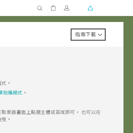
指南下載
程式。
擇拍攝模式
。
在取景器畫面上點選主體或區域即可。
也可以在
拖曳。