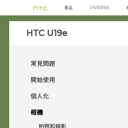
產品
VIVERSE
VIVE
智能手機
HTC U19e‎
常見問題
電源與充電
開始使用
安全性
手機上的各種便利功能
手機無法開機時該怎麼做？
個人化
儲存空間
打開包裝與設定
忘記了螢幕鎖定密碼、PIN 碼
如何使用硬體按鍵重新啟動手
主畫面配置與字型
AI 相機
相機
或圖形該怎麼辦？
機？
備份與傳輸
熟悉新手機的功能
如何將檔案與資料夾複製或移到
小工具與捷徑
HTC U19e‍ 概觀
遊戲助理
拍照和錄影
新增或移除小工具面板