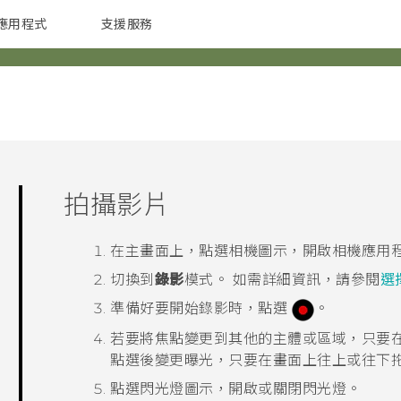
應用程式
支援服務
G REIGNS
配件
拍攝影片
在
主畫面
上，點選相機圖示，開啟
相機
應用
切換到
錄影
模式。
如需詳細資訊，請參閱
選
準備好要開始錄影時，點選
。
若要將焦點變更到其他的主體或區域，只要
點選後變更曝光，只要在畫面上往上或往下
點選閃光燈圖示，開啟或關閉閃光燈。