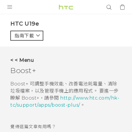
產品
HTC U19e‎
VIVE
指南下載
智能手機
G REIGNS
< < Menu
配件
Boost+
VIVERSE
Boost+
可調整手機效能、改善電池耗電量、清除
垃圾檔案，以及管理手機上的應用程式。 要進一步
應用程式
瞭解
Boost+
，請參閱
http://www.htc.com/hk-
tc/support/apps/boost-plus/
。
支援服務
登入
覺得這篇文章有用嗎？