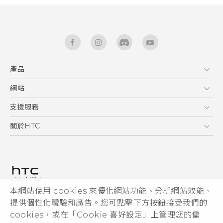
產品
5G
網站
快速入門手冊
智能手機
使用手冊
HTC Dev
支援服務
區塊鍊手機
HTC Research
服務中心
關於HTC
配件
產品有限保固說明
ESG
VIVE
公告欄
投資人
私隱政策
產品安全
本網站使用 cookies 來優化網站功能、分析網站效能、
© 2011-2026 HTC Corporation
提供個性化體驗和廣告。您可點擊下方按鈕接受我們的
加入HTC
cookies，或在「Cookie 喜好設定」上管理您的偏
HTC 法律文件
Security and Privacy Whitepaper