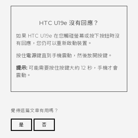
HTC U19e‍
沒有回應？
如果
HTC U19e‍
在您觸碰螢幕或按下按鈕時沒
有回應，您仍可以重新啟動裝置。
按住
電源
鍵直到手機震動，然後放開按鍵。
提示:
可能需要按住按鍵大約 12 秒，手機才會
震動。
覺得這篇文章有用嗎？
是
否
謝謝您！