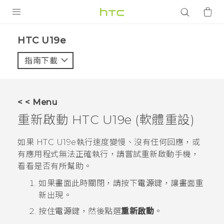
產品
HTC U19e‎
VIVE
指南下載
智能手機
G REIGNS
< < Menu
配件
重新啟動
HTC U19e‍
(軟體重設)
VIVERSE
如果
HTC U19e‍
執行速度變慢、沒有任何回應，或
有應用程式無法正確執行，請嘗試重新啟動手機，
應用程式
看看是否有所幫助。
支援服務
如果畫面此時關閉，請按下
電源
鍵，讓畫面重
新出現。
登入
按住
電源
鍵，然後點選
重新啟動
。