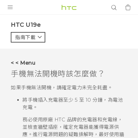
產品
HTC U19e‎
VIVE
指南下載
智能手機
G REIGNS
< < Menu
配件
手機無法開機時該怎麼做？
VIVERSE
如果手機無法開機，請確定電力未完全耗盡。
應用程式
將手機插入充電器至少 5 至 10 分鐘，為電池
充電。
支援服務
務必使用原廠 HTC 品牌的充電器和充電線，
登入
並檢查牆壁插座，確定充電器能獲得電源供
應。進行電源問題的疑難排解時，最好使用牆