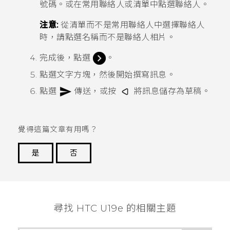
號碼。或在
常用聯絡人
或清單中點選聯絡人。
注意:
從清單而不是
常用聯絡人
中選擇聯絡人
時，請點選名稱而不是聯絡人相片。
完成後，點選
。
點選文字方塊，然後開始撰寫訊息。
點選
傳送，或按
將訊息儲存為草稿。
覺得這篇文章有用嗎？
是
否
謝謝您！
尋找 HTC U19e 的相關主題