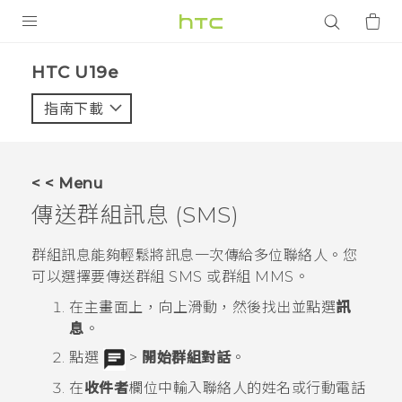
產品
HTC U19e‎
VIVE
指南下載
智能手機
G REIGNS
< < Menu
配件
傳送群組訊息 (SMS)
VIVERSE
群組訊息能夠輕鬆將訊息一次傳給多位聯絡人。您
可以選擇要傳送群組 SMS 或群組 MMS。
應用程式
在
主畫面
上，向上滑動，然後找出並點選
訊
支援服務
息
。
點選
>
開始群組對話
。
登入
在
收件者
欄位中輸入聯絡人的姓名或行動電話