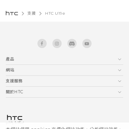
支援
HTC U19e‎
產品
5G
網站
快速入門手冊
智能手機
使用手冊
HTC Dev
支援服務
區塊鍊手機
HTC Research
服務中心
關於HTC
配件
產品有限保固說明
ESG
VIVE
公告欄
投資人
私隱政策
產品安全